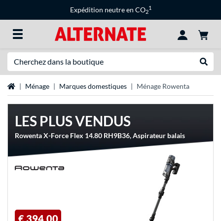
1
Expédition neutre en CO
2
Recherche
Recher
Page d'accueil
Ménage
Marques domestiques
Ménage Rowenta
LES PLUS VENDUS
Rowenta X-Force Flex 14.80 RH9B36, Aspirateur balais
€ 394,00