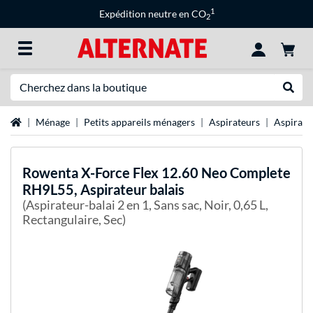
1
Expédition neutre en CO
2
Recherche
Recher
Page d'accueil
Ménage
Petits appareils ménagers
Aspirateurs
Aspirate
Rowenta
X-Force Flex 12.60 Neo Complete
RH9L55, Aspirateur balais
(Aspirateur-balai 2 en 1, Sans sac, Noir, 0,65 L,
Rectangulaire, Sec)