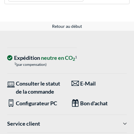
Retour au début
Expédition
neutre en CO
1
2
1
(par compensation)
Consulter le statut
E-Mail
de la commande
Configurateur PC
Bon d'achat
Service client