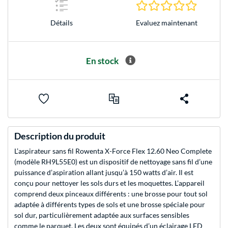
0.0 Étoile
Evaluez maintenant
Détails
En stock
Description du produit
L’aspirateur sans fil Rowenta X-Force Flex 12.60 Neo Complete
(modèle RH9L55E0) est un dispositif de nettoyage sans fil d’une
puissance d’aspiration allant jusqu’à 150 watts d’air. Il est
conçu pour nettoyer les sols durs et les moquettes. L’appareil
comprend deux pinceaux différents : une brosse pour tout sol
adaptée à différents types de sols et une brosse spéciale pour
sol dur, particulièrement adaptée aux surfaces sensibles
comme le parquet. Les deux sont équipés d’un éclairage LED