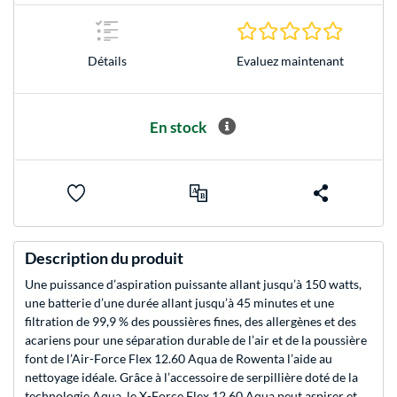
0.0 Étoile
Evaluez maintenant
Détails
En stock
Description du produit
Une puissance d’aspiration puissante allant jusqu’à 150 watts,
une batterie d’une durée allant jusqu’à 45 minutes et une
filtration de 99,9 % des poussières fines, des allergènes et des
acariens pour une séparation durable de l’air et de la poussière
font de l’Air-Force Flex 12.60 Aqua de Rowenta l’aide au
nettoyage idéale. Grâce à l’accessoire de serpillière doté de la
technologie Aqua, le X-Force Flex 12.60 Aqua peut aspirer et