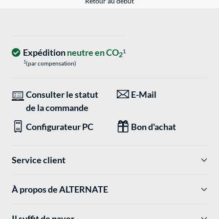
Retour au début
Expédition
neutre en CO
1
2
1
(par compensation)
Consulter le statut
E-Mail
de la commande
Configurateur PC
Bon d'achat
Service client
À propos de ALTERNATE
Il suffit de payer