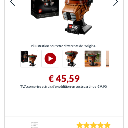
L'illustration peut être différente de l'original.
€ 45,59
TVA comprise et frais d'expédition en sus à partir de
€ 9,90
5.0 Étoile