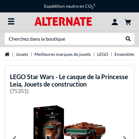
1
Expédition neutre en CO
2
Recherche
Recher
Page d'accueil
Jouets
Meilleures marques de jouets
LEGO
Ensembles e
LEGO
Star Wars - Le casque de la Princesse
Leia, Jouets de construction
(75351)