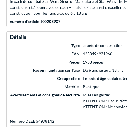
le pack de combat Star Wars Siege of Mandalore et Star Wars The Ma
construire et à jouer avec ce pack – mais il existe aussi d’excellen
construction pour les fans âgés de 6 à 18 ans.
numéro d'article 100203907
Détails
Type
Jouets de construction
EAN
4250494931960
Pièces
1958 pièces
Recommandation sur l'âge
De 6 ans jusqu'à 18 ans
Groupe cible
Enfants d’âge scolaire, J
Matériel
Plastique
Avertissements et consignes de sécurité
Mises en garde:
ATTENTION : risque d’éto
ATTENTION : Ne convient
Numéro DEEE
54978142