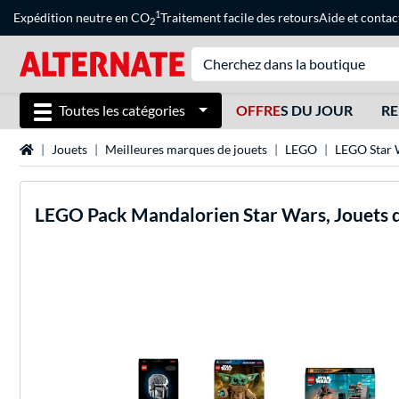
1
Expédition neutre en CO
Traitement facile des retours
Aide
et
contac
2
Toutes les catégories
OFFRE
S DU JOUR
RE
Page d'accueil
Jouets
Meilleures marques de jouets
LEGO
LEGO Star 
LEGO
Pack Mandalorien Star Wars, Jouets 