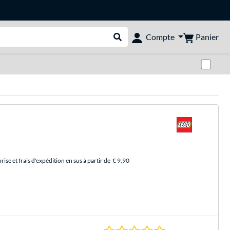
Panier
Compte
Rechercher dans le shop
Pas
se et frais d'expédition en sus à partir de
€ 9,90
0.0 Étoiles à 0 Évalu