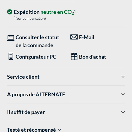
Expédition
neutre en CO
1
2
1
(par compensation)
Consulter le statut
E-Mail
de la commande
Configurateur PC
Bon d'achat
Service client
À propos de ALTERNATE
Il suffit de payer
Testé et récompensé