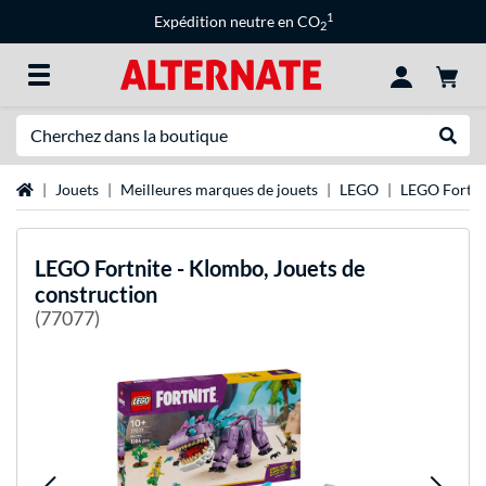
1
Expédition neutre en CO
2
Recherche
Recher
Page d'accueil
Jouets
Meilleures marques de jouets
LEGO
LEGO Fortni
LEGO
Fortnite - Klombo, Jouets de
construction
(77077)