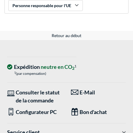
Personne responsable pour l'UE
Retour au début
Expédition
neutre en CO
1
2
1
(par compensation)
Consulter le statut
E-Mail
de la commande
Configurateur PC
Bon d'achat
Service client