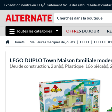
1
Expédition neutre en CO
Traitement facile des retours
Aide
et
contac
2
Toutes les catégories
OFFRE
S DU JOUR
RE
Page d'accueil
Jouets
Meilleures marques de jouets
LEGO
LEGO DUP
LEGO
DUPLO Town Maison familiale moderne 
(Jeu de construction, 2 an(s), Plastique, 166 pièce(s), 