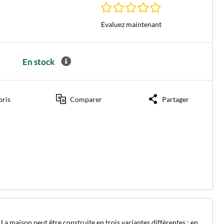
0.0 Étoiles à 0 Évalu
Evaluez maintenant
En stock
oris
Comparer
Partager
 maison peut être construite en trois variantes différentes : en