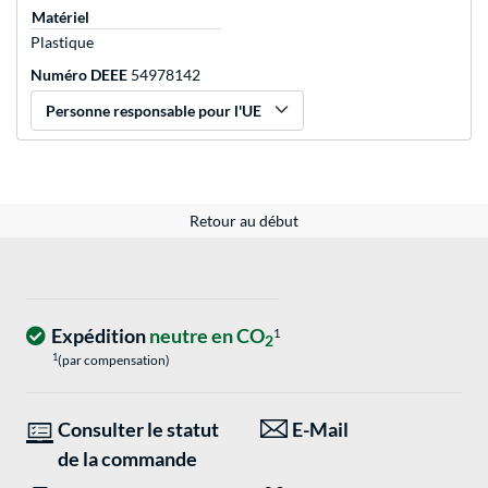
Matériel
Plastique
Numéro DEEE
54978142
Personne responsable pour l'UE
Retour au début
Expédition
neutre en CO
1
2
1
(par compensation)
Consulter le statut
E-Mail
de la commande