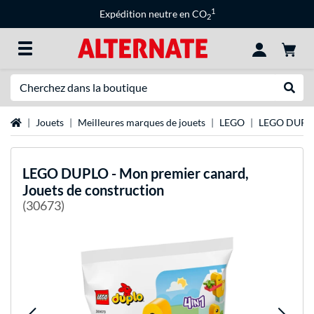
1
Expédition neutre en CO
2
Recherche
Recher
Page d'accueil
Jouets
Meilleures marques de jouets
LEGO
LEGO DUPL
LEGO
DUPLO - Mon premier canard,
Jouets de construction
(30673)