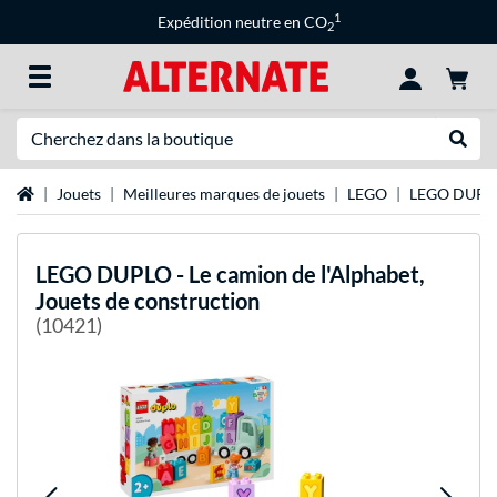
1
Expédition neutre en CO
2
Recherche
Recher
Page d'accueil
Jouets
Meilleures marques de jouets
LEGO
LEGO DUPL
LEGO
DUPLO - Le camion de l'Alphabet,
Jouets de construction
(10421)