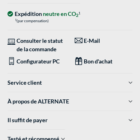
Expédition
neutre en CO
1
2
1
(par compensation)
Consulter le statut
E-Mail
de la commande
Configurateur PC
Bon d'achat
Service client
À propos de ALTERNATE
Il suffit de payer
Testé et récompensé