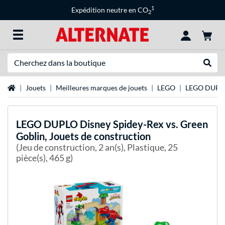
1
Expédition neutre en CO
2
Recherche
Recher
Page d'accueil
Jouets
Meilleures marques de jouets
LEGO
LEGO DUPL
LEGO
DUPLO Disney Spidey-Rex vs. Green
Goblin, Jouets de construction
(Jeu de construction, 2 an(s), Plastique, 25
pièce(s), 465 g)