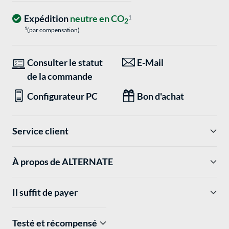
Expédition
neutre en CO
1
2
1
(par compensation)
Consulter le statut
E-Mail
de la commande
Configurateur PC
Bon d'achat
Service client
À propos de ALTERNATE
Il suffit de payer
Testé et récompensé