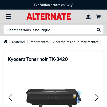
1
Expédition neutre en CO
2
Recherche
Recher
Page d'accueil
Matériel
Imprimantes
Accessoires pour Imprimantes
To
Kyocera
Toner noir TK-3420