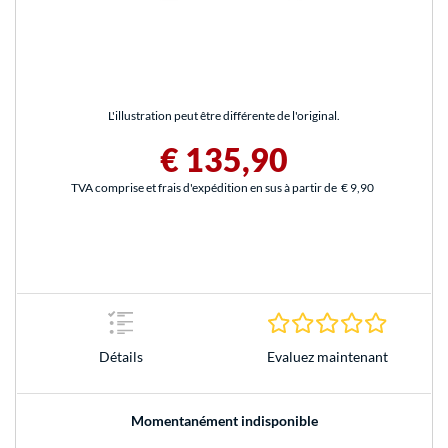
L'illustration peut être différente de l'original.
€ 135,90
TVA comprise et frais d'expédition en sus à partir de
€ 9,90
0.0 Étoile
Evaluez maintenant
Détails
Momentanément indisponible