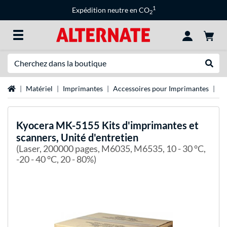
1
Expédition neutre en CO
2
Recherche
Recher
Page d'accueil
Matériel
Imprimantes
Accessoires pour Imprimantes
Ki
Kyocera
MK-5155 Kits d'imprimantes et
scanners, Unité d'entretien
(Laser, 200000 pages, M6035, M6535, 10 - 30 °C,
-20 - 40 °C, 20 - 80%)