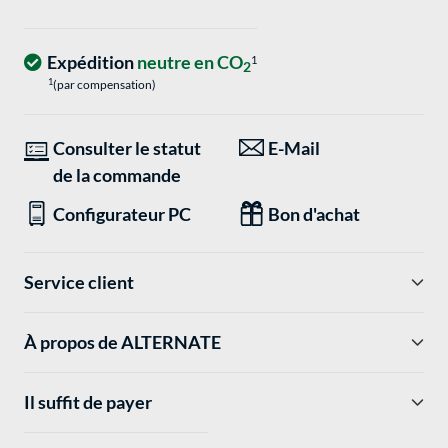
Expédition
neutre en CO
1
2
1
(par compensation)
Consulter le statut
E-Mail
de la commande
Configurateur PC
Bon d'achat
Service client
À propos de ALTERNATE
Il suffit de payer