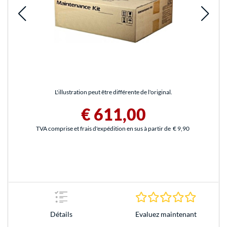
L'illustration peut être différente de l'original.
€ 611,00
TVA comprise et frais d'expédition en sus à partir de
€ 9,90
0.0 Étoile
Evaluez maintenant
Détails