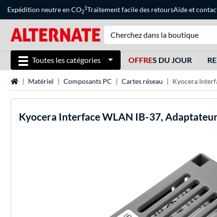
1
Expédition neutre en CO
Traitement facile des retours
Aide
et
contac
2
Toutes les catégories
OFFRE
S DU JOUR
RE
Page d'accueil
Matériel
Composants PC
Cartes réseau
Kyocera Inter
Kyocera
Interface WLAN IB-37, Adaptate