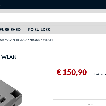
t
Recherche
FURBISHED
PC-BUILDER
face WLAN IB-37, Adaptateur WLAN
ur WLAN
€ 150,90
TVA compri