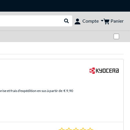
Panier
Compte
Rechercher dans le shop
Pas
se et frais d'expédition en sus à partir de
€ 9,90
0.0 Étoiles à 0 Évalu