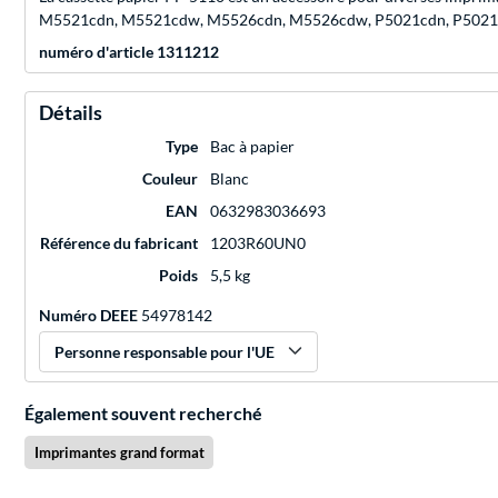
M5521cdn, M5521cdw, M5526cdn, M5526cdw, P5021cdn, P5021
numéro d'article 1311212
Détails
Type
Bac à papier
Couleur
Blanc
EAN
0632983036693
Référence du fabricant
1203R60UN0
Poids
5,5 kg
Numéro DEEE
54978142
Personne responsable pour l'UE
Également souvent recherché
Imprimantes grand format