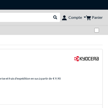
Panier
Compte
Rechercher dans le shop
Pas
se et frais d'expédition en sus à partir de
€ 9,90