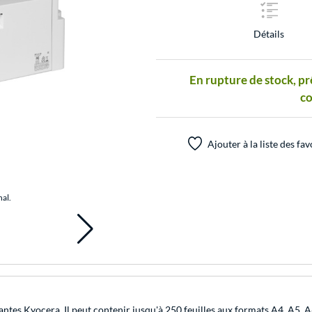
Détails
En rupture de stock, pr
c
Ajouter à la liste des fav
nal.
ntes Kyocera. Il peut contenir jusqu'à 250 feuilles aux formats A4, A5, 