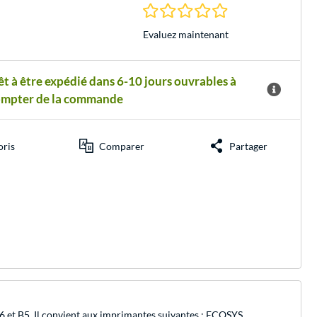
0.0 Étoiles à 0 Évalu
Evaluez maintenant
êt à être expédié dans 6-10 jours ouvrables à
ompter de la commande
oris
Comparer
Partager
A6 et B5. Il convient aux imprimantes suivantes : ECOSYS