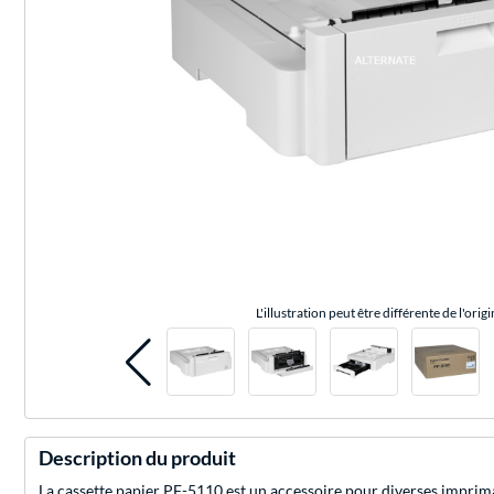
L'illustration peut être différente de l'origi
Description du produit
La cassette papier PF-5110 est un accessoire pour diverses imprima