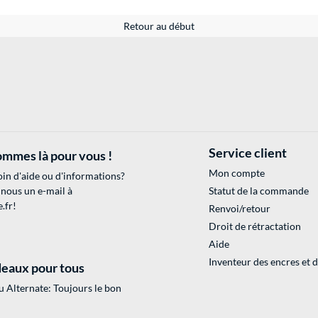
Retour au début
Service client
mmes là pour vous !
Mon compte
in d'aide ou d'informations?
 nous un e-mail à
Statut de la commande
.fr
!
Renvoi/retour
Droit de rétractation
Aide
Inventeur des encres et 
eaux pour tous
 Alternate: Toujours le bon