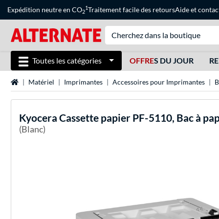
1
Expédition neutre en CO
Traitement facile des retours
Aide
et
contac
2
Toutes les catégories
OFFRE
S DU JOUR
RE
Page d'accueil
Matériel
Imprimantes
Accessoires pour Imprimantes
B
Kyocera
Cassette papier PF-5110, Bac à pap
(Blanc)