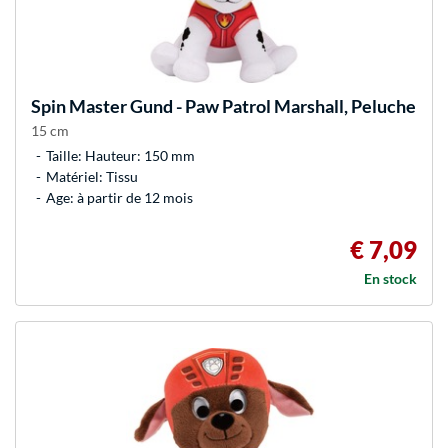
Spin Master
Gund - Paw Patrol Marshall, Peluche
15 cm
Taille: Hauteur: 150 mm
Matériel: Tissu
Age: à partir de 12 mois
€ 7,09
En stock