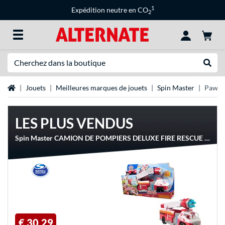
1
Expédition neutre en CO
2
Recherche
Recher
Page d'accueil
Jouets
Meilleures marques de jouets
Spin Master
Paw P
LES PLUS VENDUS
Spin Master CAMION DE POMPIERS DELUXE FIRE RESCUE La Pat' Patrouille, Jeu véhicule
€ 30,29