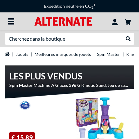
1
Expédition neutre en CO
2
Recherche
Recher
Page d'accueil
Jouets
Meilleures marques de jouets
Spin Master
Kineti
LES PLUS VENDUS
Spin Master Machine A Glaces 396 G Kinetic Sand, Jeu de sable
€ 15,89