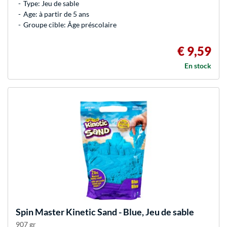
Type: Jeu de sable
Age: à partir de 5 ans
Groupe cible: Âge préscolaire
€ 9,59
En stock
Spin Master
Kinetic Sand - Blue, Jeu de sable
907 gr