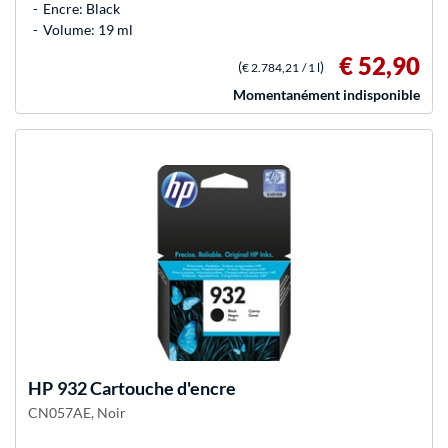
Encre: Black
Volume: 19 ml
€ 52,90
(
)
€ 2.784,21
/ 1 l
Momentanément indisponible
HP
932 Cartouche d'encre
CN057AE, Noir