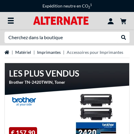
1
Expédition neutre en CO
2
Recherche
Recher
Page d'accueil
Matériel
Imprimantes
Accessoires pour Imprimantes
LES PLUS VENDUS
Brother TN-2420TWIN, Toner
€ 157,90