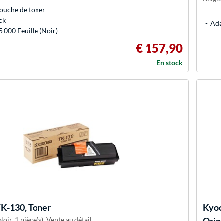
ouche de toner
ck
Ada
 000 Feuille (Noir)
€ 157,90
En stock
K-130, Toner
Kyo
oir, 1 pièce(s), Vente au détail
Orig