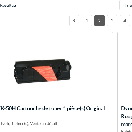
Trier
Résultats
1
2
3
4
K-50H Cartouche de toner 1 pièce(s) Original
Dym
Roug
Noir, 1 pièce(s), Vente au détail
marq
Belgi