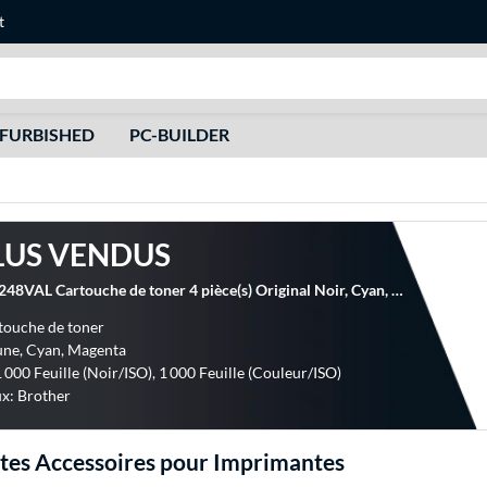
t
Recherche
FURBISHED
PC-BUILDER
LUS VENDUS
Brother TN-248VAL Cartouche de toner 4 pièce(s) Original Noir, Cyan, Magenta, Jaune
touche de toner
une, Cyan, Magenta
 000 Feuille (Noir/ISO), 1 000 Feuille (Couleur/ISO)
x: Brother
es Accessoires pour Imprimantes