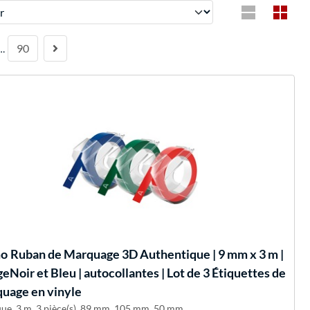
90
…
o
Ruban de Marquage 3D Authentique | 9 mm x 3 m |
eNoir et Bleu | autocollantes | Lot de 3 Étiquettes de
uage en vinyle
que, 3 m, 3 pièce(s), 89 mm, 105 mm, 50 mm