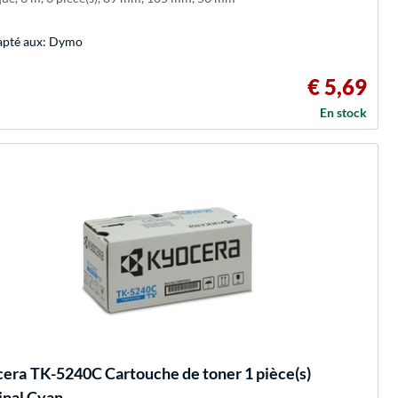
pté aux: Dymo
€ 5,69
En stock
cera
TK-5240C Cartouche de toner 1 pièce(s)
inal Cyan