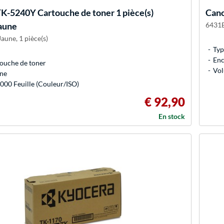
K-5240Y Cartouche de toner 1 pièce(s)
Can
Jaune
6431B
aune, 1 pièce(s)
Typ
Enc
ouche de toner
Vol
une
000 Feuille (Couleur/ISO)
€ 92,90
En stock