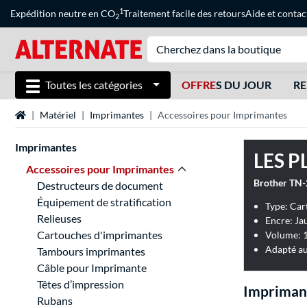
1
Expédition neutre en CO
Traitement facile des retours
Aide
et
contac
2
Toutes les catégories
OFFRE
S DU JOUR
RE
Page d'accueil
Matériel
Imprimantes
Accessoires pour Imprimantes
Imprimantes
LES P
Accessoires pour Imprimantes
Destructeurs de document
Équipement de stratification
Type: Car
Relieuses
Encre: Ja
Cartouches d'imprimantes
Volume: 1
Adapté au
Tambours imprimantes
Câble pour Imprimante
Têtes d’impression
Imprimant
Rubans