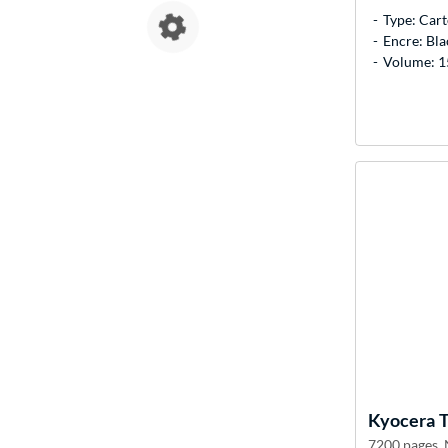
Type: Cart
Encre: Bla
Volume: 15
Kyocera
T
7200 pages, N