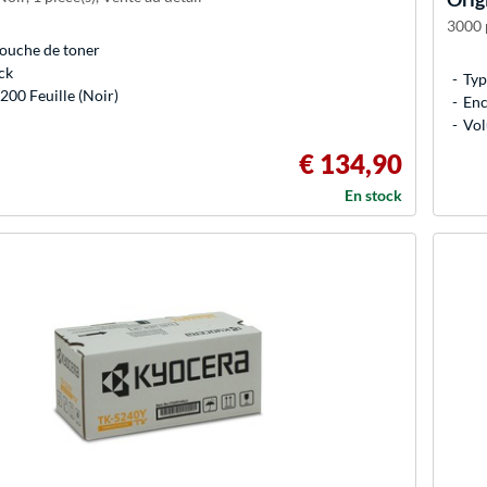
3000 p
ouche de toner
ck
Typ
200 Feuille (Noir)
Enc
Vol
€ 134,90
En stock