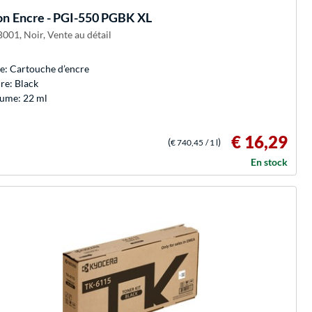
on
Encre - PGI-550 PGBK XL
001, Noir, Vente au détail
e: Cartouche d’encre
re: Black
ume: 22 ml
€ 16,29
(
)
€ 740,45
/ 1 l
En stock