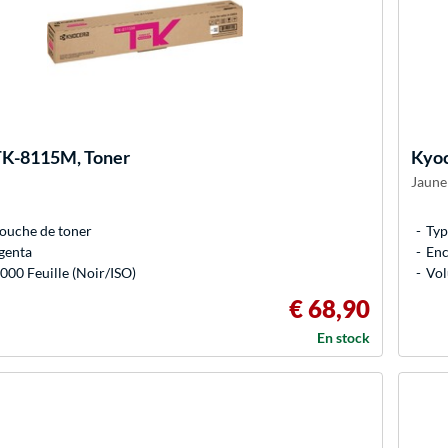
K-8115M, Toner
Kyo
Jaune
ouche de toner
Typ
genta
Enc
000 Feuille (Noir/ISO)
Vol
€ 68,90
En stock