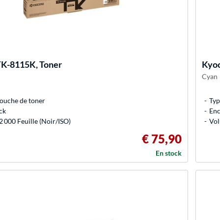
K-8115K, Toner
Kyo
Cyan
ouche de toner
Typ
ck
Enc
 000 Feuille (Noir/ISO)
Vol
€ 75,90
En stock