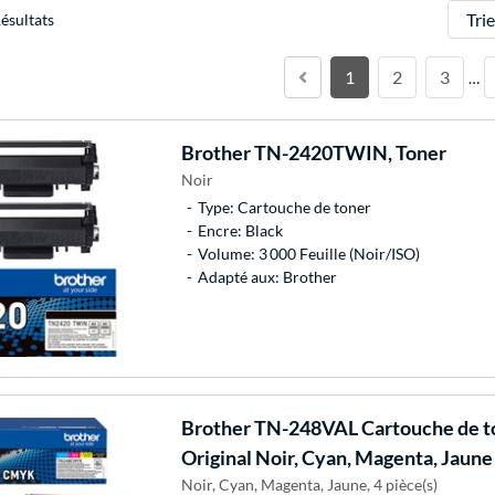
Trier
ésultats
1
2
3
…
Brother
TN-2420TWIN, Toner
Noir
Type: Cartouche de toner
Encre: Black
Volume: 3 000 Feuille (Noir/ISO)
Adapté aux: Brother
Brother
TN-248VAL Cartouche de to
Original Noir, Cyan, Magenta, Jaune
Noir, Cyan, Magenta, Jaune, 4 pièce(s)