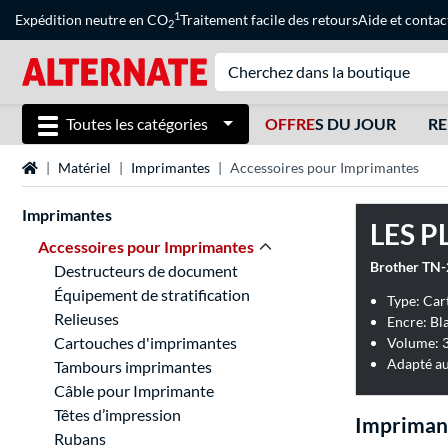
1
Expédition neutre en CO
Traitement facile des retours
Aide
et
contac
2
Toutes les catégories
OFFRE
S DU JOUR
RE
Page d'accueil
Matériel
Imprimantes
Accessoires pour Imprimantes
Imprimantes
LES P
Accessoires pour Imprimantes
Brother TN
Destructeurs de document
Équipement de stratification
Type: Car
Relieuses
Encre: Bl
Cartouches d'imprimantes
Volume: 3
Adapté au
Tambours imprimantes
Câble pour Imprimante
Têtes d’impression
Imprimant
Rubans