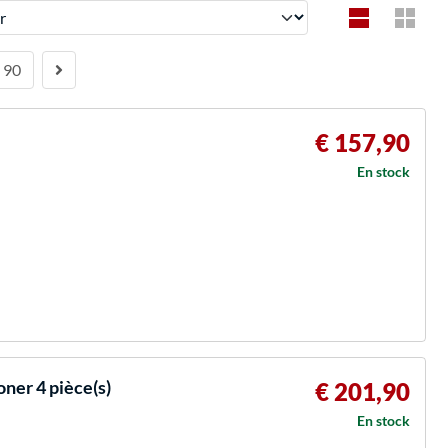
90
€ 157,90
En stock
ner 4 pièce(s)
€ 201,90
En stock