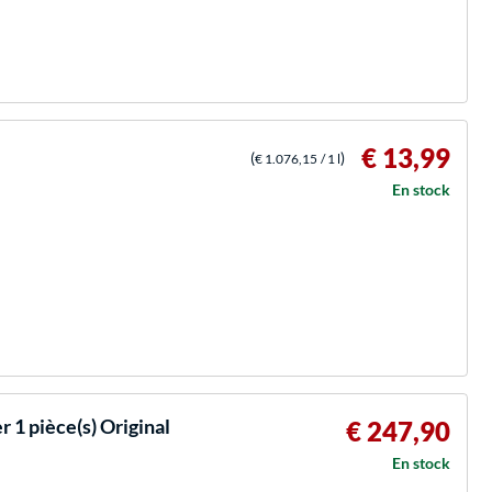
€ 13,99
(
)
€ 1.076,15
/ 1 l
En stock
1 pièce(s) Original
€ 247,90
En stock