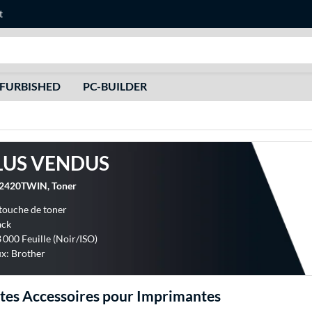
t
Recherche
FURBISHED
PC-BUILDER
LUS VENDUS
-2420TWIN, Toner
touche de toner
ack
 000 Feuille (Noir/ISO)
x: Brother
es Accessoires pour Imprimantes