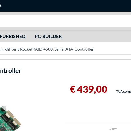
t
Recherche
FURBISHED
PC-BUILDER
HighPoint RocketRAID 4500, Serial ATA-Controller
ntroller
€ 439,00
TVA compri