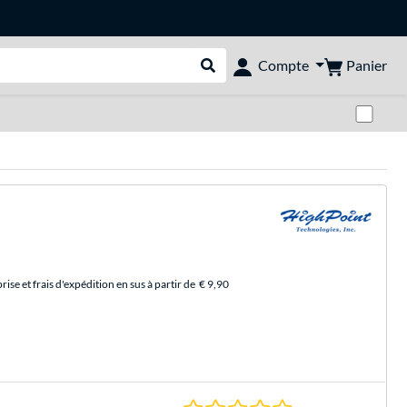
Panier
Compte
Rechercher dans le shop
Pas
se et frais d'expédition en sus à partir de
€ 9,90
0.0 Étoiles à 0 Évalu