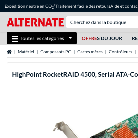
1
Expédition neutre en CO
Traitement facile des retours
Aide
et
contac
2
Toutes les catégories
OFFRE
S DU JOUR
RE
Page d'accueil
Matériel
Composants PC
Cartes mères
Contrôleurs
HighPoint
RocketRAID 4500, Serial ATA-Co