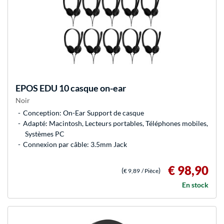
EPOS
EDU 10 casque on-ear
Noir
Conception: On-Ear Support de casque
Adapté: Macintosh, Lecteurs portables, Téléphones mobiles,
Systèmes PC
Connexion par câble: 3.5mm Jack
€ 98,90
(
)
€ 9,89
/ Pièce
En stock