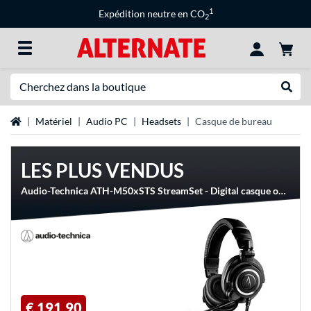
1
Expédition neutre en CO
2
Recherche
Recher
Page d'accueil
Matériel
Audio PC
Headsets
Casque de bureau
LES PLUS VENDUS
Audio-Technica ATH-M50xSTS StreamSet - Digital casque over-ear
€ 191,90