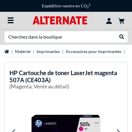
1
Expédition neutre en CO
2
Recherche
Recher
Page d'accueil
Matériel
Imprimantes
Accessoires pour Imprimantes
To
HP
Cartouche de toner LaserJet magenta
507A (CE403A)
(Magenta, Vente au détail)