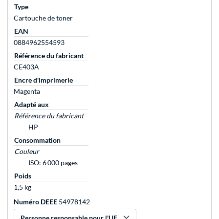
Type
Cartouche de toner
EAN
0884962554593
Référence du fabricant
CE403A
Encre d'imprimerie
Magenta
Adapté aux
Référence du fabricant
HP
Consommation
Couleur
ISO: 6 000 pages
Poids
1,5 kg
Numéro DEEE
54978142
Personne responsable pour l'UE