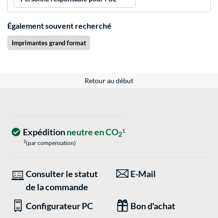
Également souvent recherché
Imprimantes grand format
Retour au début
Expédition
neutre en CO
1
2
1
(par compensation)
Consulter le statut
E-Mail
de la commande
Configurateur PC
Bon d'achat