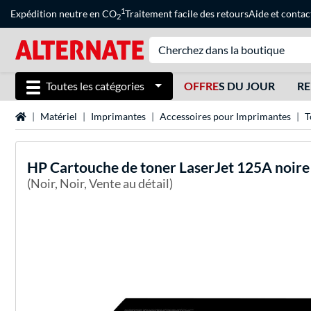
1
Expédition neutre en CO
Traitement facile des retours
Aide
et
contac
2
Toutes les catégories
OFFRE
S DU JOUR
RE
Page d'accueil
Matériel
Imprimantes
Accessoires pour Imprimantes
T
HP
Cartouche de toner LaserJet 125A noir
(Noir, Noir, Vente au détail)