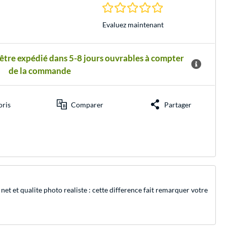
0.0 Étoiles à 0 Évalu
Evaluez maintenant
 être expédié dans 5-8 jours ouvrables à compter
de la commande
oris
Comparer
Partager
et et qualite photo realiste : cette difference fait remarquer votre