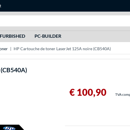
t
Recherche
FURBISHED
PC-BUILDER
oner
HP Cartouche de toner LaserJet 125A noire (CB540A)
e (CB540A)
€ 100,90
TVA compri