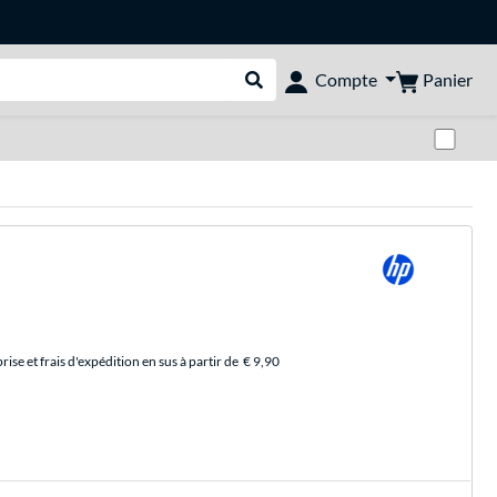
Panier
Compte
Rechercher dans le shop
Pas
se et frais d'expédition en sus à partir de
€ 9,90