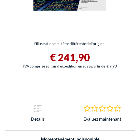
L'illustration peut être différente de l'original.
€ 241,90
TVA comprise et frais d'expédition en sus à partir de
€ 9,90
0.0 Étoile
Evaluez maintenant
Détails
Momentanément indisponible