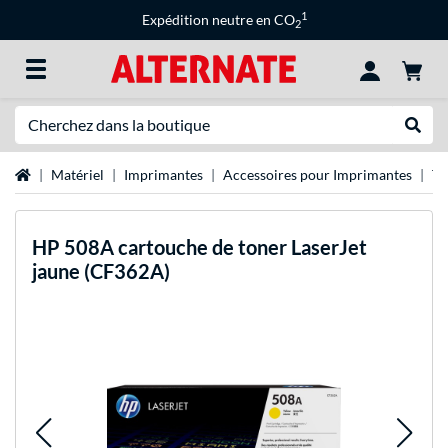
1
Expédition neutre en CO
2
Recherche
Recher
Page d'accueil
Matériel
Imprimantes
Accessoires pour Imprimantes
To
HP
508A cartouche de toner LaserJet
jaune (CF362A)