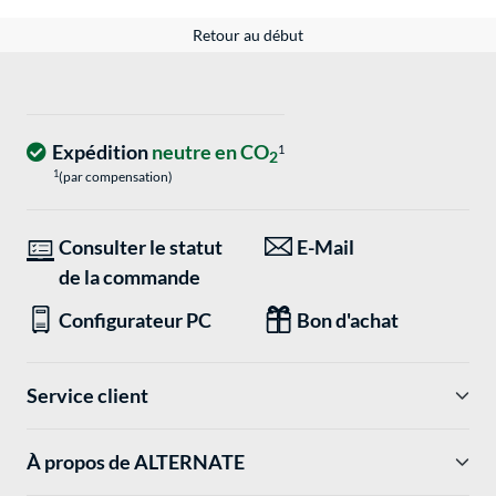
Retour au début
Expédition
neutre en CO
1
2
1
(par compensation)
Consulter le statut
E-Mail
de la commande
Configurateur PC
Bon d'achat
Service client
À propos de ALTERNATE