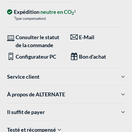
Expédition
neutre en CO
1
2
1
(par compensation)
Consulter le statut
E-Mail
de la commande
Configurateur PC
Bon d'achat
Service client
À propos de ALTERNATE
Il suffit de payer
Testé et récompensé