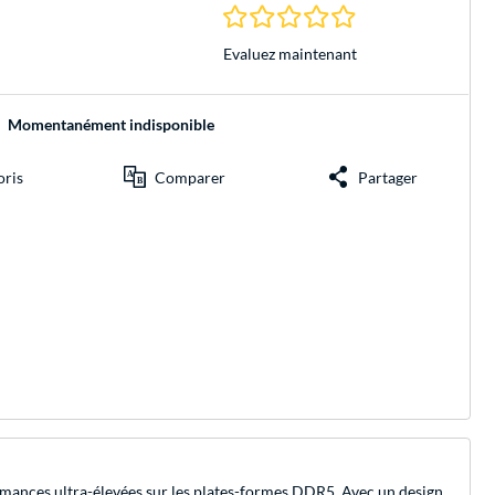
0.0 Étoiles à 0 Évalu
Evaluez maintenant
Momentanément indisponible
oris
Comparer
Partager
rmances ultra-élevées sur les plates-formes DDR5. Avec un design