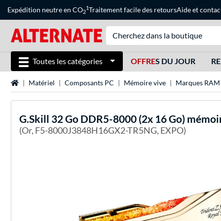
1
Expédition neutre en CO
Traitement facile des retours
Aide
et
contac
2
Toutes les catégories
OFFRE
S DU JOUR
RE
Page d'accueil
Matériel
Composants PC
Mémoire vive
Marques RAM
G.Skill
32 Go DDR5-8000 (2x 16 Go) mémoir
(Or, F5-8000J3848H16GX2-TR5NG, EXPO)