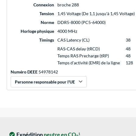
Connexion
broche 288
Tension
1,45 Voltage (De 1,1 jusqu'à 1,45 Voltage)
Norme
DDR5-8000 (PC5-64000)
Horloge physique
4000 MHz
Timings
CAS Latency (CL)
38
RAS-CAS delay (tRCD)
48
Temps RAS Precharge (tRP)
48
Temps d'activité (EMR) de la ligne
128
Numéro DEEE
54978142
Personne responsable pour l'UE
Expédition
neutre en CO
1