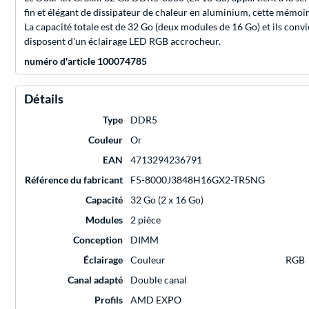
fin et élégant de dissipateur de chaleur en aluminium, cette mémo
La capacité totale est de 32 Go (deux modules de 16 Go) et ils c
disposent d'un éclairage LED RGB accrocheur.
numéro d'article 100074785
Détails
Type
DDR5
Couleur
Or
EAN
4713294236791
Référence du fabricant
F5-8000J3848H16GX2-TR5NG
Capacité
32 Go (2 x 16 Go)
Modules
2 pièce
Conception
DIMM
Éclairage
Couleur
RGB
Canal adapté
Double canal
Profils
AMD EXPO