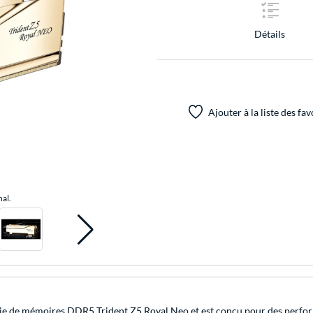
Détails
Ajouter à la liste des fav
nal.
érie de mémoires DDR5 Trident Z5 Royal Neo et est conçu pour des perfo