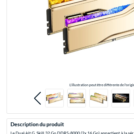
L'illustration peut être différente de l'origi
Description du produit
Le Dual-kit G. Skill 32 Go DDR5-8000 (2x 16 Go) appartient à la s