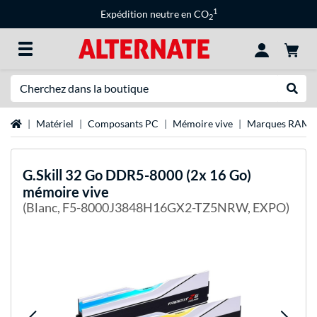
1
Expédition neutre en CO
2
Recherche
Recher
Page d'accueil
Matériel
Composants PC
Mémoire vive
Marques RAM
G.Skill
32 Go DDR5-8000 (2x 16 Go)
mémoire vive
(Blanc, F5-8000J3848H16GX2-TZ5NRW, EXPO)