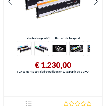
L'illustration peut être différente de l'original.
€ 1.230,00
TVA comprise et frais d'expédition en sus à partir de
€ 9,90
0.0 Étoile