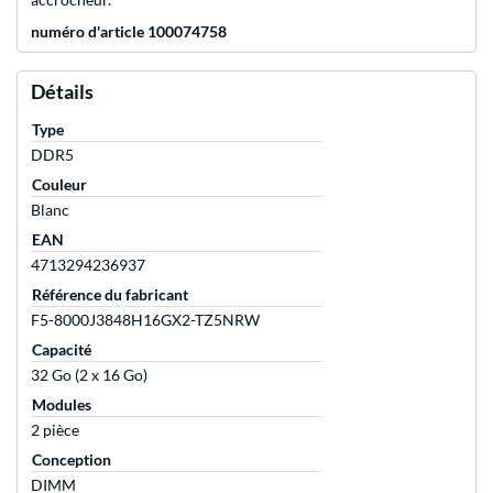
numéro d'article 100074758
Détails
Type
DDR5
Couleur
Blanc
EAN
4713294236937
Référence du fabricant
F5-8000J3848H16GX2-TZ5NRW
Capacité
32 Go (2 x 16 Go)
Modules
2 pièce
Conception
DIMM