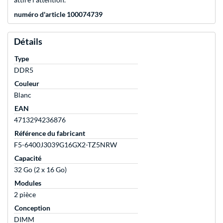
numéro d'article 100074739
Détails
Type
DDR5
Couleur
Blanc
EAN
4713294236876
Référence du fabricant
F5-6400J3039G16GX2-TZ5NRW
Capacité
32 Go (2 x 16 Go)
Modules
2 pièce
Conception
DIMM