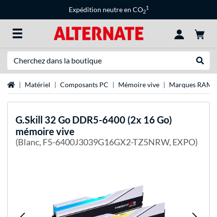
1
Expédition neutre en CO
2
Recherche
Recher
Page d'accueil
Matériel
Composants PC
Mémoire vive
Marques RAM
G.Skill
32 Go DDR5-6400 (2x 16 Go)
mémoire vive
(Blanc, F5-6400J3039G16GX2-TZ5NRW, EXPO)