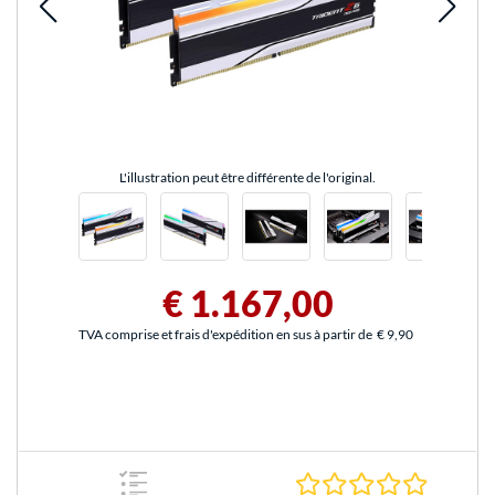
L'illustration peut être différente de l'original.
€ 1.167,00
TVA comprise et frais d'expédition en sus à partir de
€ 9,90
0.0 Étoile