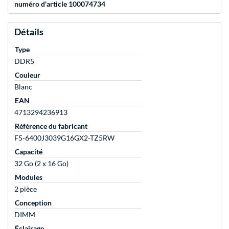
numéro d'article 100074734
Détails
Type
DDR5
Couleur
Blanc
EAN
4713294236913
Référence du fabricant
F5-6400J3039G16GX2-TZ5RW
Capacité
32 Go (2 x 16 Go)
Modules
2 pièce
Conception
DIMM
Éclairage