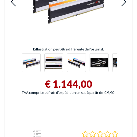
L'illustration peut être différente de l'original.
€ 1.144,00
TVA comprise et frais d'expédition en sus à partir de
€ 9,90
0.0 Étoile