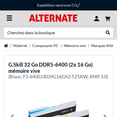
1
Expédition neutre en CO
2
Recherche
Recher
Page d'accueil
Matériel
Composants PC
Mémoire vive
Marques RAM
G.Skill
32 Go DDR5-6400 (2x 16 Go)
mémoire vive
(Blanc, F5-6400J3039G16GX2-TZ5RW, XMP 3.0)