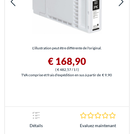
L'illustration peut être différente de l'original.
€ 168,90
(
€ 482,57
/ 1 l
)
TVA comprise et frais d'expédition en sus à partir de
€ 9,90
0.0 Étoile
Evaluez maintenant
Détails