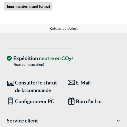
Imprimantes grand format
Retour au début
Expédition
neutre en CO
1
2
1
(par compensation)
Consulter le statut
E-Mail
de la commande
Configurateur PC
Bon d'achat
Service client