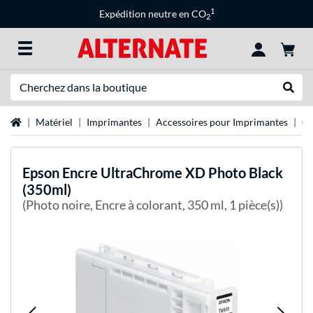
1
Expédition neutre en CO
2
Recherche
Recher
Page d'accueil
Matériel
Imprimantes
Accessoires pour Imprimantes
Ca
Epson
Encre UltraChrome XD Photo Black
(350ml)
(Photo noire, Encre à colorant, 350 ml, 1 pièce(s))