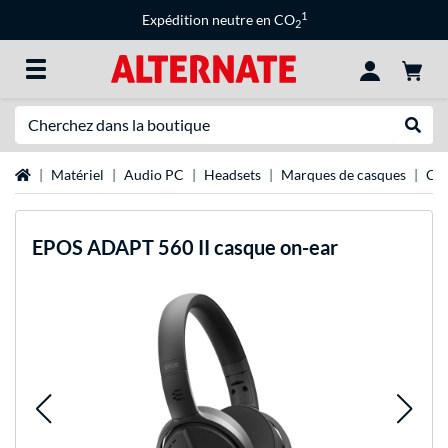
1
Expédition neutre en CO
2
Recherche
Recher
Page d'accueil
Matériel
Audio PC
Headsets
Marques de casques
Ca
EPOS
ADAPT 560 II casque on-ear