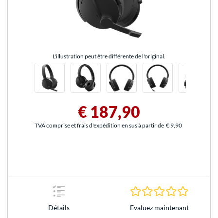
L'illustration peut être différente de l'original.
€ 187,90
TVA comprise et frais d'expédition en sus à partir de
€ 9,90
0.0 Étoile
Evaluez maintenant
Détails