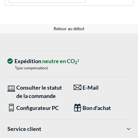
Retour au début
Expédition
neutre en CO
1
2
1
(par compensation)
Consulter le statut
E-Mail
de la commande
Configurateur PC
Bon d'achat
Service client