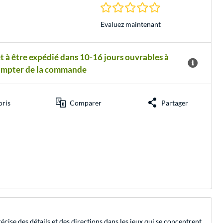
0.0 Étoiles à 0 Évalu
Evaluez maintenant
t à être expédié dans 10-16 jours ouvrables à
ompter de la commande
oris
Comparer
Partager
cise des détails et des directions dans les jeux qui se concentrent