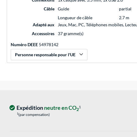
Câble
Guide
partial
Longueur de câble
2.7 m
Adapté aux
Jeux, Mac, PC, Téléphones mobiles, Lecte
Accessoires
37 gramme(s)
Numéro DEEE
54978142
Personne responsable pour l'UE
Expédition
neutre en CO
1
2
1
(par compensation)