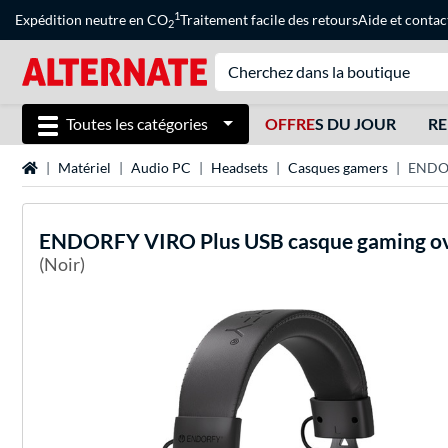
1
Expédition neutre en CO
Traitement facile des retours
Aide
et
contac
2
Toutes les catégories
OFFRE
S DU JOUR
RE
Page d'accueil
Matériel
Audio PC
Headsets
Casques gamers
ENDOR
ENDORFY
VIRO Plus USB casque gaming o
(Noir)