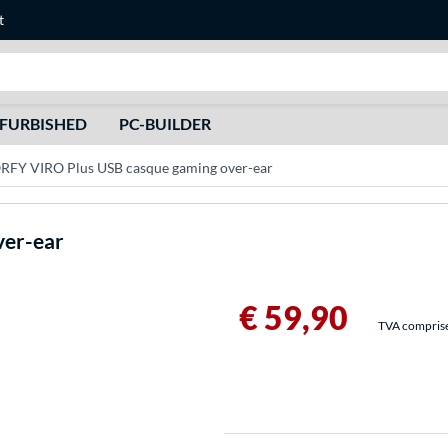
t
Recherche
FURBISHED
PC-BUILDER
FY VIRO Plus USB casque gaming over-ear
ver-ear
€ 59,90
TVA comprise 