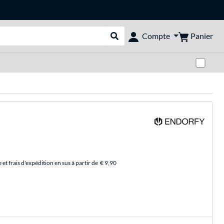
Panier
Compte
Rechercher dans le shop
Pas
et frais d'expédition en sus à partir de
€ 9,90