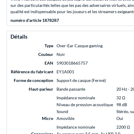
sur des particularités telles que les pas des adversaires virtuels, 
qualité est indispensable pour les joueurs et les streamers exigeants 
numéro d'article 1878287
Détails
Type
Over-Ear Casque gaming
Couleur
Noir
EAN
5903018665757
Référence du fabricant
EY1A001
Forme de conception
Support de casque (Fermé)
Haut-parleur
Bande passante
20 Hz - 2
Impédance nominale
32 Ω
Niveau de pression acoustique
98 dB
Sound
Stéréo, s
Micro
Amovible
Oui
Impédance nominale
2200 Ω
Connexions
1x casque avec 3.5 mm, 1x USB 2.0