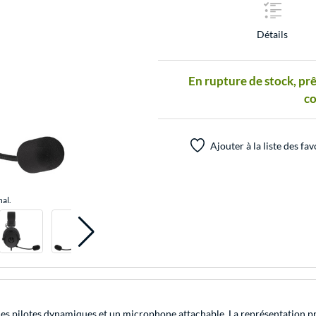
Détails
En rupture de stock, prê
c
Ajouter à la liste des fav
nal.
des pilotes dynamiques et un microphone attachable. La représentation pré