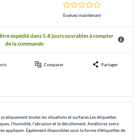
0.0 Étoiles à 0 Évalu
Evaluez maintenant
 être expédié dans 5-8 jours ouvrables à compter
de la commande
oris
Comparer
Partager
pratiquement toutes les situations et surfaces.Les étiquettes
ues, l'humidité, l'abrasion et le décollement. Améliorez votre
 les appliquer. Également disponibles sous la forme d'étiquettes de