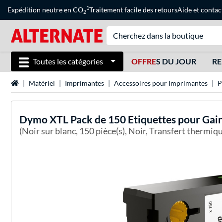
1
Expédition neutre en CO
Traitement facile des retours
Aide
et
contac
2
Toutes les catégories
OFFRE
S DU JOUR
RE
Page d'accueil
Matériel
Imprimantes
Accessoires pour Imprimantes
P
Dymo
XTL Pack de 150 Etiquettes pour Gaine
(Noir sur blanc, 150 pièce(s), Noir, Transfert thermiqu