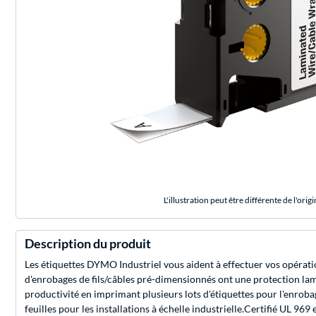
L'illustration peut être différente de l'origi
Description du produit
Les étiquettes DYMO Industriel vous aident à effectuer vos opératio
d'enrobages de fils/câbles pré-dimensionnés ont une protection lami
productivité en imprimant plusieurs lots d'étiquettes pour l'enrobag
feuilles pour les installations à échelle industrielle.Certifié UL 96