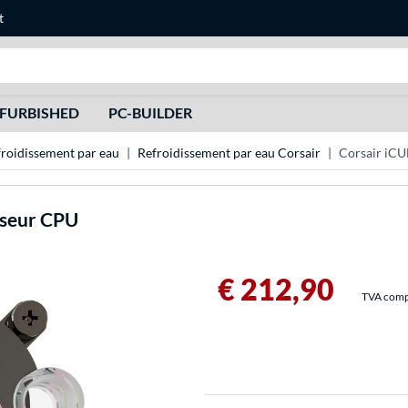
t
Recherche
FURBISHED
PC-BUILDER
roidissement par eau
Refroidissement par eau Corsair
Corsair iCU
sseur CPU
€ 212,90
TVA compri