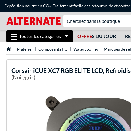
1
Expédition neutre en CO
Traitement facile des retours
Aide
et
contac
2
Toutes les catégories
OFFRE
S DU JOUR
RE
Page d'accueil
Matériel
Composants PC
Watercooling
Marques de ref
Corsair
iCUE XC7 RGB ELITE LCD, Refroidi
(Noir/gris)