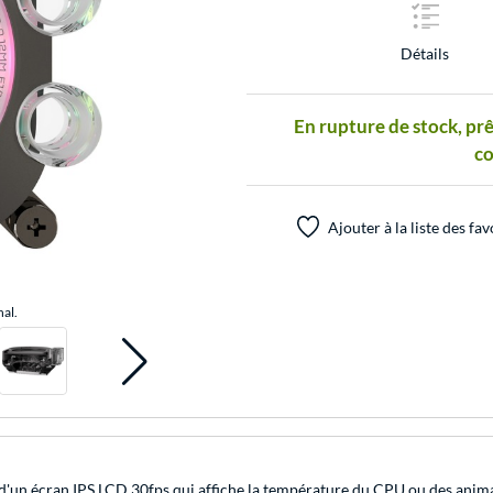
Détails
En rupture de stock, prê
c
Ajouter à la liste des fav
nal.
n écran IPS LCD 30fps qui affiche la température du CPU ou des animat