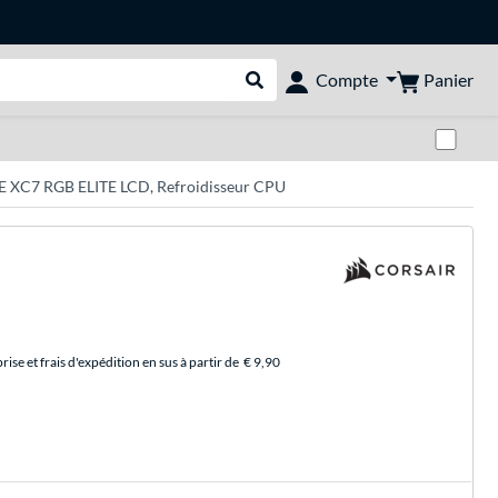
Panier
Compte
Rechercher dans le shop
Pas
E XC7 RGB ELITE LCD, Refroidisseur CPU
se et frais d'expédition en sus à partir de
€ 9,90