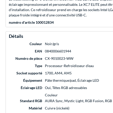
éclairage impressionnant et personnalisable. Le XC7 ELITE peut être
d'installation. Ce refroidisseur prend en charge les sockets In
plaque froide intégré et d'une connectivité USB-C.
numéro d'article 100012834
Détails
Couleur
Noir/gris
EAN
0840006601944
Numéro de pièce
CX-9010023-WW
Type
Processeur-Refroidisseur d’eau
Socket supporté
1700, AM4, AM5
Équipement
Pâte thermique/pad, Éclairage LED
Éclairage LED
Oui, Têtes RGB adressables
Couleur
Standard RGB
AURA Sync, Mystic Light, RGB Fusion, RGB
Matériel
Cuivre (nickelé)