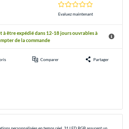
0.0 Étoiles à 0 Évalu
Evaluez maintenant
t à être expédié dans 12-18 jours ouvrables à
ompter de la commande
oris
Comparer
Partager
ions personnalisées en temps réel. 31 LED RGB assurent un