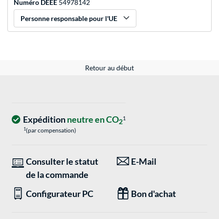
Numéro DEEE
54978142
Personne responsable pour l'UE
Retour au début
Expédition
neutre en CO
1
2
1
(par compensation)
Consulter le statut
E-Mail
de la commande
Configurateur PC
Bon d'achat