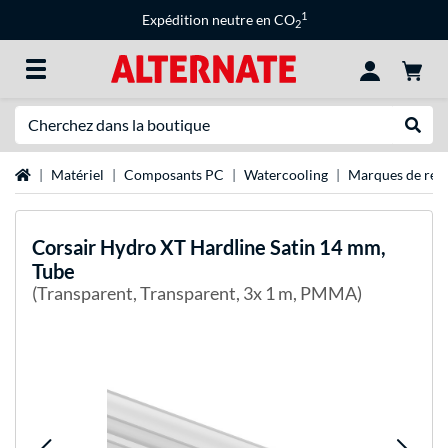
1
Expédition neutre en CO
2
Recherche
Recher
Page d'accueil
Matériel
Composants PC
Watercooling
Marques de refr
Corsair
Hydro XT Hardline Satin 14 mm,
Tube
(Transparent, Transparent, 3x 1 m, PMMA)