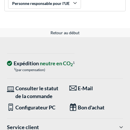
Personne responsable pour l'UE
Retour au début
Expédition
neutre en CO
1
2
1
(par compensation)
Consulter le statut
E-Mail
de la commande
Configurateur PC
Bon d'achat
Service client