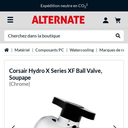
1
Expédition neutre en CO
2
Recherche
Recher
Page d'accueil
Matériel
Composants PC
Watercooling
Marques de refr
Corsair
Hydro X Series XF Ball Valve,
Soupape
(Chrome)