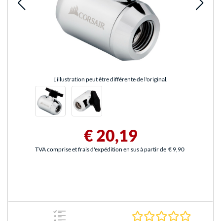
L'illustration peut être différente de l'original.
€ 20,19
TVA comprise et frais d'expédition en sus à partir de
€ 9,90
0.0 Étoile