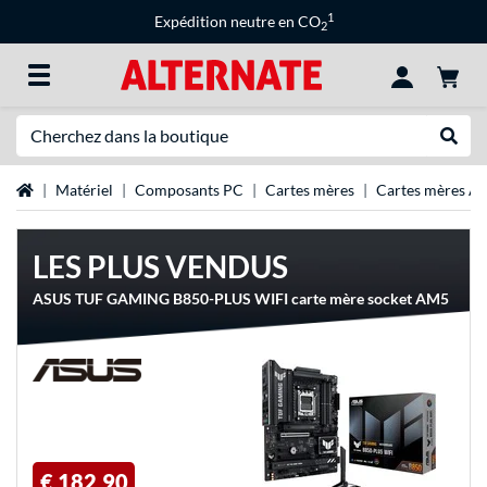
1
Expédition neutre en CO
2
Recherche
Recher
Page d'accueil
Matériel
Composants PC
Cartes mères
Cartes mères 
LES PLUS VENDUS
ASUS TUF GAMING B850-PLUS WIFI carte mère socket AM5
€ 182,90