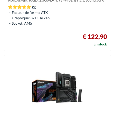
Noir/Argent, RAID, 2.5Gb-LAN, Wi-Fi 6E, BT 5.3, Sound, ATX
(2)
Facteur de forme: ATX
Graphique: 3x PCIe x16
Socket: AM5
€ 122,90
En stock