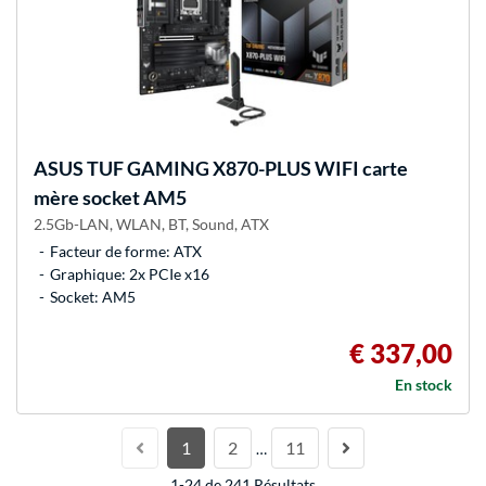
ASUS
TUF GAMING X870-PLUS WIFI carte
mère socket AM5
2.5Gb-LAN, WLAN, BT, Sound, ATX
Facteur de forme: ATX
Graphique: 2x PCIe x16
Socket: AM5
€ 337,00
En stock
1
2
11
…
1-24 de 241 Résultats