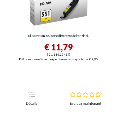
L'illustration peut être différente de l'original.
€ 11,79
(
€ 1.684,29
/ 1 l
)
TVA comprise et frais d'expédition en sus à partir de
€ 9,90
0.0 Étoile
Evaluez maintenant
Détails