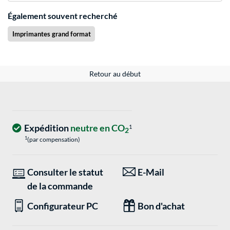
Également souvent recherché
Imprimantes grand format
Retour au début
Expédition
neutre en CO
1
2
1
(par compensation)
Consulter le statut
E-Mail
de la commande
Configurateur PC
Bon d'achat