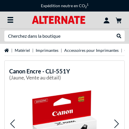
1
Expédition neutre en CO
2
Recherche
Recher
Page d'accueil
Matériel
Imprimantes
Accessoires pour Imprimantes
Ca
Canon
Encre - CLI-551Y
(Jaune, Vente au détail)