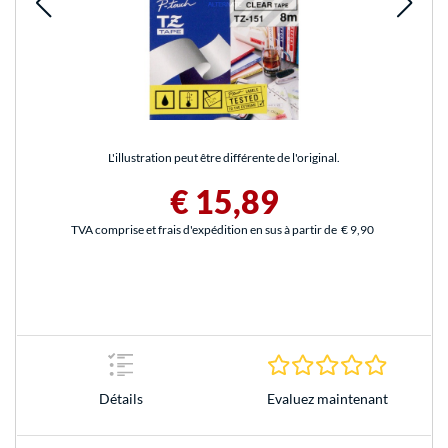
L'illustration peut être différente de l'original.
€ 15,89
TVA comprise et frais d'expédition en sus à partir de
€ 9,90
0.0 Étoile
Evaluez maintenant
Détails