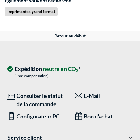
Également souvent recherché
Imprimantes grand format
Retour au début
Expédition
neutre en CO
1
2
1
(par compensation)
Consulter le statut
E-Mail
de la commande
Configurateur PC
Bon d'achat
Service client