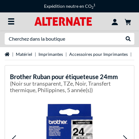
1
Expédition neutre en CO
2
Recherche
Recher
Page d'accueil
Matériel
Imprimantes
Accessoires pour Imprimantes
Ét
Brother
Ruban pour étiqueteuse 24mm
(Noir sur transparent, TZe, Noir, Transfert
thermique, Philippines, 5 année(s))