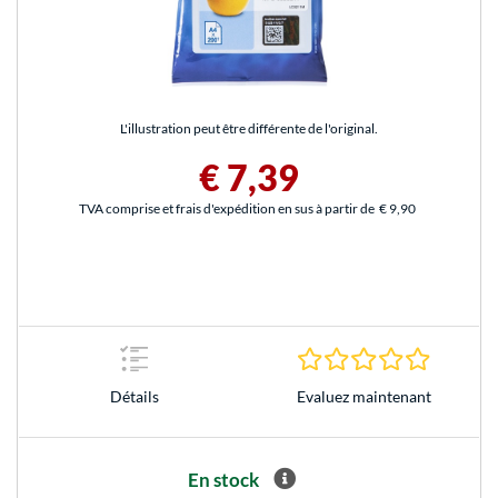
L'illustration peut être différente de l'original.
€ 7,39
TVA comprise et frais d'expédition en sus à partir de
€ 9,90
0.0 Étoile
Evaluez maintenant
Détails
En stock