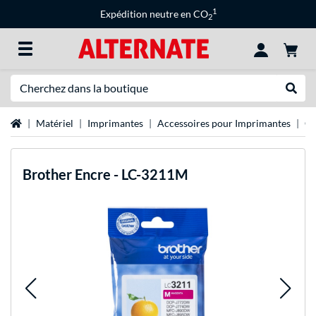
1
Expédition neutre en CO
2
Recherche
Recher
Page d'accueil
Matériel
Imprimantes
Accessoires pour Imprimantes
Ca
Brother
Encre - LC-3211M