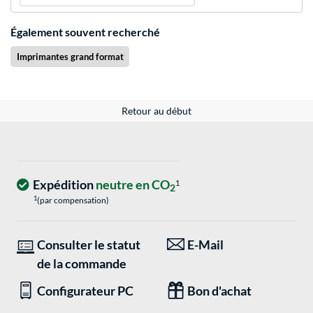
Également souvent recherché
Imprimantes grand format
Retour au début
Expédition
neutre en CO
1
2
1
(par compensation)
Consulter le statut
E-Mail
de la commande
Configurateur PC
Bon d'achat