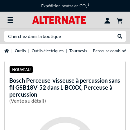
1
Expédition neutre en CO
2
Recherche
Recher
Page d'accueil
Outils
Outils électriques
Tournevis
Perceuse combinée sa
NOUVEAU
Bosch
Perceuse-visseuse à percussion sans
fil GSB18V-52 dans L-BOXX, Perceuse à
percussion
(Vente au détail)