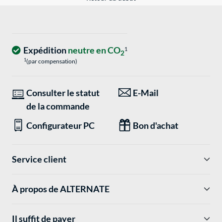
Expédition
neutre en CO
1
2
1
(par compensation)
Consulter le statut
E-Mail
de la commande
Configurateur PC
Bon d'achat
Service client
À propos de ALTERNATE
Il suffit de payer