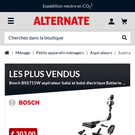
1
Expédition neutre en CO
2
Recherche
Recher
Page d'accueil
Ménage
Petits appareils ménagers
Aspirateurs
Aspirateu
LES PLUS VENDUS
Bosch BSS711W aspirateur balai et balai électrique Batterie Sec Sans sac 0,3 L Noir, Argent, Blanc, Aspirateur balais
€ 303,00