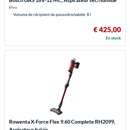
Bosch
GAS 18V-12 MC, Aspirateur sec/humide
Bleu
Volume de récipient de poussière/saleté: 8 l
€ 425,00
En stock
Rowenta
X-Force Flex 9.60 Complete RH2099,
Aspirateur balais