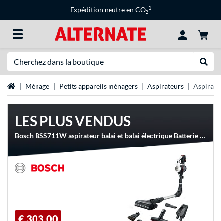
1
Expédition neutre en CO
2
Recherche
Recher
Page d'accueil
Ménage
Petits appareils ménagers
Aspirateurs
Aspirateu
LES PLUS VENDUS
Bosch BSS711W aspirateur balai et balai électrique Batterie Sec Sans sac 0,3 L Noir, Argent, Blanc, Aspirateur balais
€ 303,00