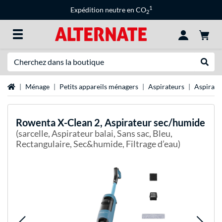
1
Expédition neutre en CO
2
Recherche
Recher
Page d'accueil
Ménage
Petits appareils ménagers
Aspirateurs
Aspirate
Rowenta
X-Clean 2, Aspirateur sec/humide
(sarcelle, Aspirateur balai, Sans sac, Bleu,
Rectangulaire, Sec&humide, Filtrage d’eau)