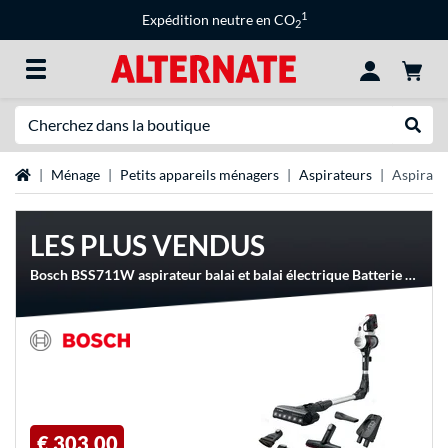
1
Expédition neutre en CO
2
Recherche
Recher
Page d'accueil
Ménage
Petits appareils ménagers
Aspirateurs
Aspirateu
LES PLUS VENDUS
Bosch BSS711W aspirateur balai et balai électrique Batterie Sec Sans sac 0,3 L Noir, Argent, Blanc, Aspirateur balais
€ 303,00