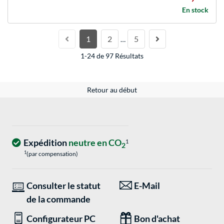
En stock
1
2
5
…
1-24 de 97 Résultats
Retour au début
Expédition
neutre en CO
1
2
1
(par compensation)
Consulter le statut
E-Mail
de la commande
Configurateur PC
Bon d'achat