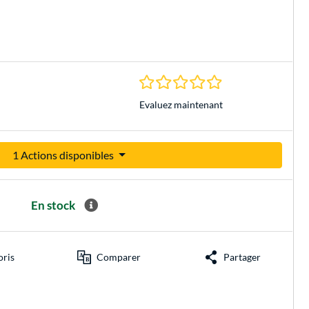
0.0 Étoiles à 0 Évalu
Evaluez maintenant
1 Actions disponibles
En stock
oris
Comparer
Partager