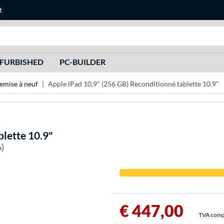
t
Recherche
FURBISHED
PC-BUILDER
emise à neuf
Apple iPad 10,9" (256 GB) Reconditionné tablette 10.9"
blette 10.9"
6)
€ 447,00
TVA compri