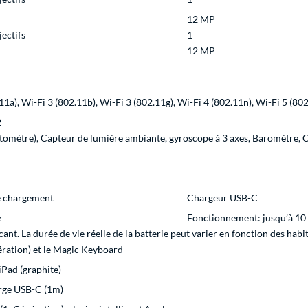
12 MP
ectifs
1
12 MP
11a), Wi-Fi 3 (802.11b), Wi-Fi 3 (802.11g), Wi-Fi 4 (802.11n), Wi-Fi 5 (80
2
tomètre), Capteur de lumière ambiante, gyroscope à 3 axes, Baromètre, C
de chargement
Chargeur USB-C
e
Fonctionnement: jusqu’à 10
ant. La durée de vie réelle de la batterie peut varier en fonction des hab
ération) et le Magic Keyboard
iPad (graphite)
rge USB-C (1m)