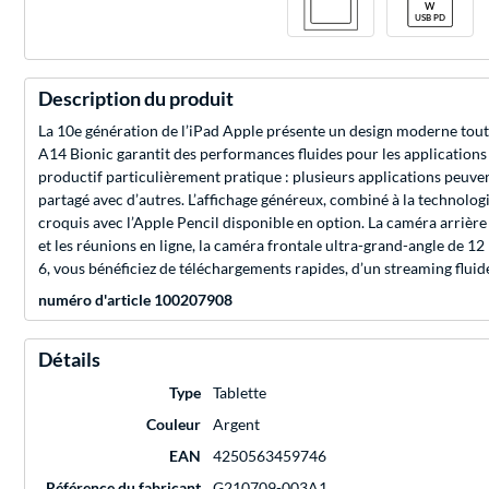
Description du produit
La 10e génération de l’iPad Apple présente un design moderne tout éc
A14 Bionic garantit des performances fluides pour les applications 
productif particulièrement pratique : plusieurs applications peuven
partagé avec d’autres. L’affichage généreux, combiné à la technolog
croquis avec l’Apple Pencil disponible en option. La caméra arrièr
et les réunions en ligne, la caméra frontale ultra-grand-angle de
6, vous bénéficiez de téléchargements rapides, d’un streaming fluid
numéro d'article 100207908
Détails
Type
Tablette
Couleur
Argent
EAN
4250563459746
Référence du fabricant
G210709-003A1