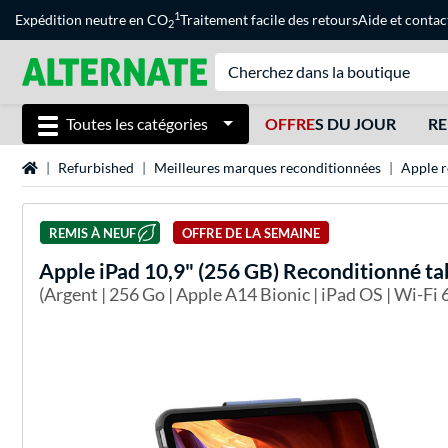
1
Expédition neutre en CO
Traitement facile des retours
Aide
et
contac
2
Toutes les catégories
OFFRE
S DU JOUR
RE
Page d'accueil
Refurbished
Meilleures marques reconditionnées
Apple r
REMIS À NEUF
OFFRE DE LA SEMAINE
Apple
iPad 10,9" (256 GB) Reconditionné ta
(Argent | 256 Go | Apple A14 Bionic | iPad OS | Wi-Fi 