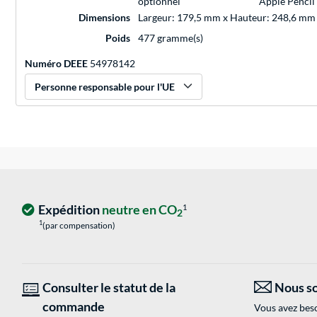
optionnel
Apple Pencil 
Dimensions
Largeur: 179,5 mm x Hauteur: 248,6 mm
Poids
477 gramme(s)
Numéro DEEE
54978142
Personne responsable pour l'UE
Expédition
neutre en CO
1
2
1
(par compensation)
Consulter le statut de la
Nous so
commande
Vous avez beso