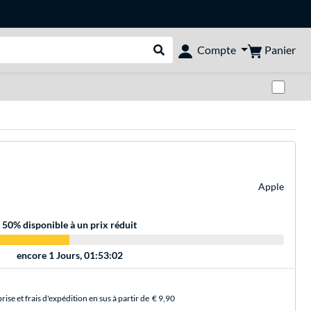
Panier
Compte
Rechercher dans le shop
Pas
Apple
50
% disponible à un prix réduit
encore
1 Jours, 01:53:02
se et frais d'expédition en sus à partir de
€ 9,90