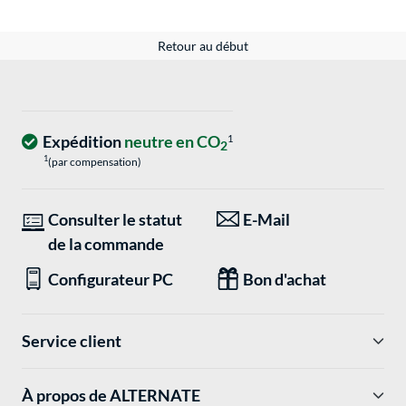
Retour au début
Expédition
neutre en CO
1
2
1
(par compensation)
Consulter le statut
E-Mail
de la commande
Configurateur PC
Bon d'achat
Service client
À propos de ALTERNATE