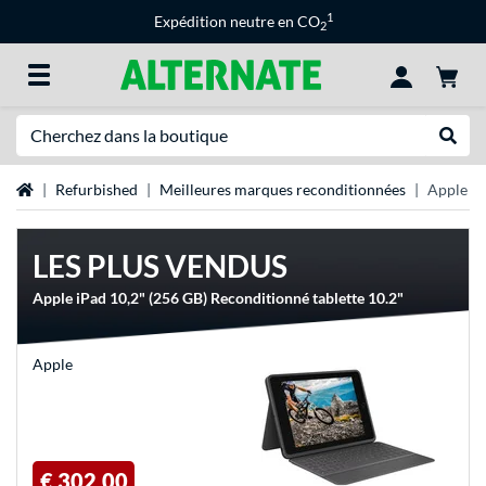
1
Expédition neutre en CO
2
Recherche
Recher
Page d'accueil
Refurbished
Meilleures marques reconditionnées
Apple re
LES PLUS VENDUS
Apple iPad 10,2" (256 GB) Reconditionné tablette 10.2"
Apple
€ 302,00