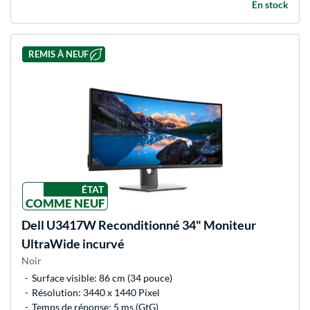
En stock
REMIS À NEUF
ÉTAT
COMME NEUF
Dell
U3417W Reconditionné 34" Moniteur
UltraWide incurvé
Noir
Surface visible: 86 cm (34 pouce)
Résolution: 3440 x 1440 Pixel
Temps de réponse: 5 ms (GtG)