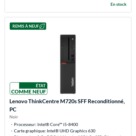
En stock
REMIS À NEUF
ÉTAT
COMME NEUF
Lenovo
ThinkCentre M720s SFF Reconditionné,
PC
Noir
Processeur: Intel® Core™ i5-8400
Carte graphique: Intel® UHD Graphics 630