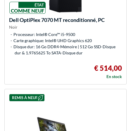
ÉTAT
COMME NEUF
Dell
OptiPlex 7070 MT reconditionné, PC
Noir
Processeur: Intel® Core™ i5-9500
Carte graphique: Intel® UHD Graphics 620
Disque dur: 16 Go DDR4-Mémoire | 512 Go SSD-Disque
dur & 1.9765625 To SATA-Disque dur
€ 514,00
En stock
REMIS À NEUF