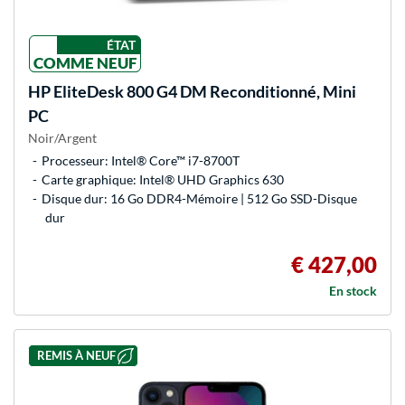
ÉTAT
COMME NEUF
HP
EliteDesk 800 G4 DM Reconditionné, Mini
PC
Noir/Argent
Processeur: Intel® Core™ i7-8700T
Carte graphique: Intel® UHD Graphics 630
Disque dur: 16 Go DDR4-Mémoire | 512 Go SSD-Disque
dur
€ 427,00
En stock
REMIS À NEUF