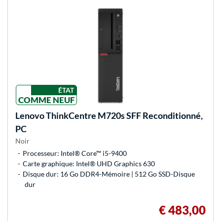
ÉTAT
COMME NEUF
Lenovo
ThinkCentre M720s SFF Reconditionné,
PC
Noir
Processeur: Intel® Core™ i5-9400
Carte graphique: Intel® UHD Graphics 630
Disque dur: 16 Go DDR4-Mémoire | 512 Go SSD-Disque
dur
€ 483,00