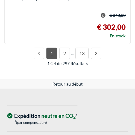
€ 340,00
€ 302,00
En stock
1
2
13
…
1-24 de 297 Résultats
Retour au début
Expédition
neutre en CO
1
2
1
(par compensation)