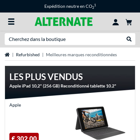
1
Expédition neutre en CO
2
Recherche
Recher
Page d'accueil
Refurbished
Meilleures marques reconditionnées
LES PLUS VENDUS
Apple iPad 10,2" (256 GB) Reconditionné tablette 10.2"
Apple
€ 302,00