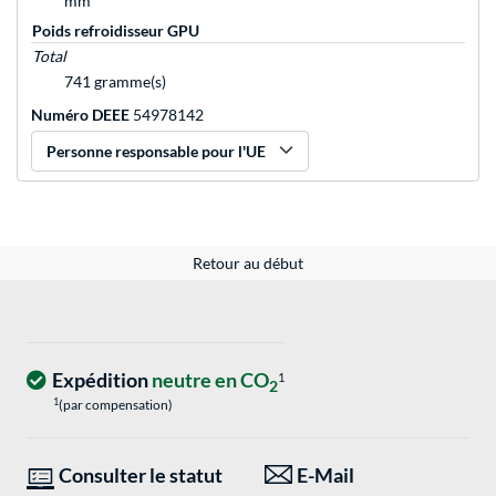
mm
Poids refroidisseur GPU
Total
741 gramme(s)
Numéro DEEE
54978142
Personne responsable pour l'UE
Retour au début
Expédition
neutre en CO
1
2
1
(par compensation)
Consulter le statut
E-Mail