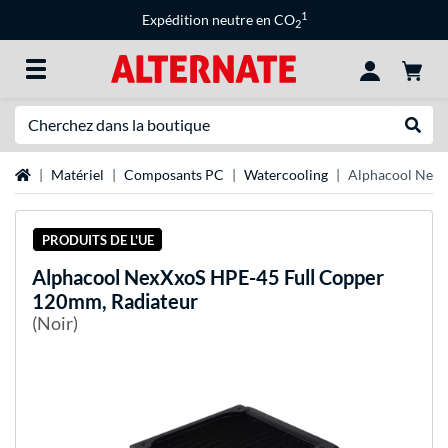
1
Expédition neutre en CO
2
Recherche
Recher
Page d'accueil
Matériel
Composants PC
Watercooling
Alphacool NexX
PRODUITS DE L'UE
Alphacool
NexXxoS HPE-45 Full Copper
120mm, Radiateur
(Noir)